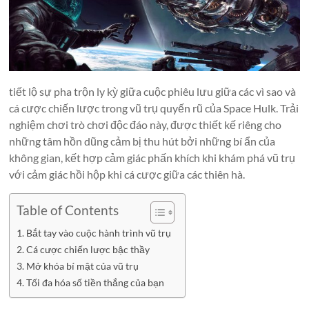
cược
vào
các
trận
chiến
thiên
tiết lộ sự pha trộn ly kỳ giữa cuộc phiêu lưu giữa các vì sao và
hà
cá cược chiến lược trong vũ trụ quyến rũ của Space Hulk. Trải
nghiệm chơi trò chơi độc đáo này, được thiết kế riêng cho
những tâm hồn dũng cảm bị thu hút bởi những bí ẩn của
không gian, kết hợp cảm giác phấn khích khi khám phá vũ trụ
với cảm giác hồi hộp khi cá cược giữa các thiên hà.
Table of Contents
Bắt tay vào cuộc hành trình vũ trụ
Cá cược chiến lược bậc thầy
Mở khóa bí mật của vũ trụ
Tối đa hóa số tiền thắng của bạn