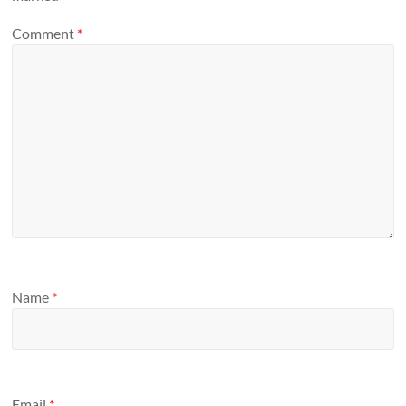
Comment
*
Name
*
Email
*