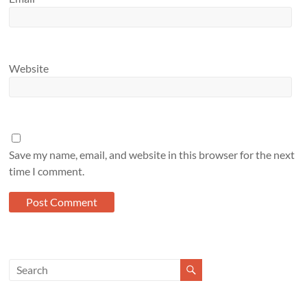
Website
Save my name, email, and website in this browser for the next
time I comment.