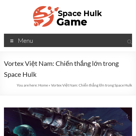
Skip
to
content
Space
Menu
Hulk
Game
Vortex Việt Nam: Chiến thắng lớn trong
Khám
Space Hulk
phá
độ
You are here:
Home
»
Vortex Việt Nam: Chiến thắng lớn trong Space Hulk
sâu
của
không
gian
và
đặt