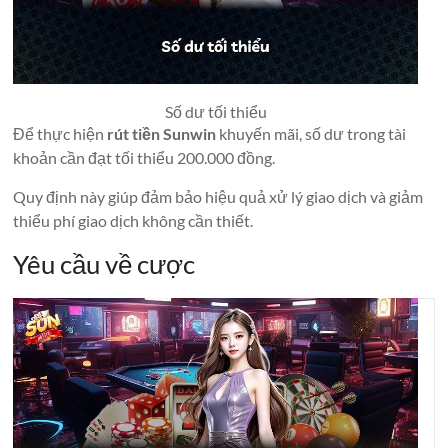
Số dư tối thiểu
Để thực hiện
rút tiền Sunwin
khuyến mãi, số dư trong tài
khoản cần đạt tối thiểu 200.000 đồng.
Quy định này giúp đảm bảo hiệu quả xử lý giao dịch và giảm
thiểu phí giao dịch không cần thiết.
Yêu cầu về cược