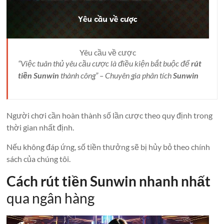
Yêu cầu về cược
“Việc tuân thủ yêu cầu cược là điều kiện bắt buộc để
rút
tiền Sunwin
thành công” – Chuyên gia phân tích
Sunwin
Người chơi cần hoàn thành số lần cược theo quy định trong
thời gian nhất định.
Nếu không đáp ứng, số tiền thưởng sẽ bị hủy bỏ theo chính
sách của chúng tôi.
Cách rút tiền Sunwin nhanh nhất
qua ngân hàng