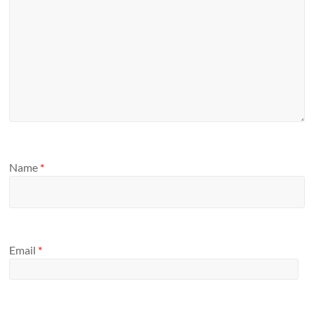
Name
*
Email
*