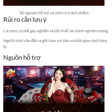
Tài nguyên hỗ trợ và chơi có trách nhiệm
Rủi ro cần lưu ý
Cá cược có thể gây nghiện và tổn thất tài chính nghiêm trọng.
Người chơi cần đặt ra giới hạn chi tiêu và thời gian chơi hợp
lý.
Nguồn hỗ trợ