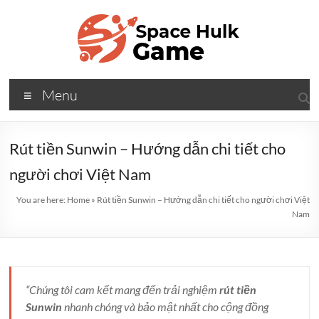
Skip
to
content
Space
Menu
Hulk
Game
Rút tiền Sunwin – Hướng dẫn chi tiết cho
Khám
người chơi Việt Nam
phá
độ
You are here:
Home
»
Rút tiền Sunwin – Hướng dẫn chi tiết cho người chơi Việt
Nam
sâu
của
không
gian
và
“Chúng tôi cam kết mang đến trải nghiệm
rút tiền
đặt
Sunwin
nhanh chóng và bảo mật nhất cho cộng đồng