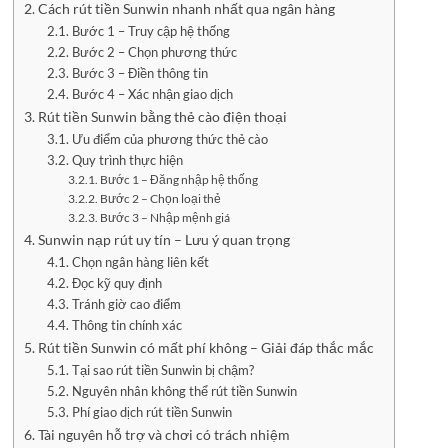
Cách rút tiền Sunwin nhanh nhất qua ngân hàng
Bước 1 – Truy cập hệ thống
Bước 2 – Chọn phương thức
Bước 3 – Điền thông tin
Bước 4 – Xác nhận giao dịch
Rút tiền Sunwin bằng thẻ cào điện thoại
Ưu điểm của phương thức thẻ cào
Quy trình thực hiện
Bước 1 – Đăng nhập hệ thống
Bước 2 – Chọn loại thẻ
Bước 3 – Nhập mệnh giá
Sunwin nạp rút uy tín – Lưu ý quan trọng
Chọn ngân hàng liên kết
Đọc kỹ quy định
Tránh giờ cao điểm
Thông tin chính xác
Rút tiền Sunwin có mất phí không – Giải đáp thắc mắc
Tại sao rút tiền Sunwin bị chậm?
Nguyên nhân không thể rút tiền Sunwin
Phí giao dịch rút tiền Sunwin
Tài nguyên hỗ trợ và chơi có trách nhiệm