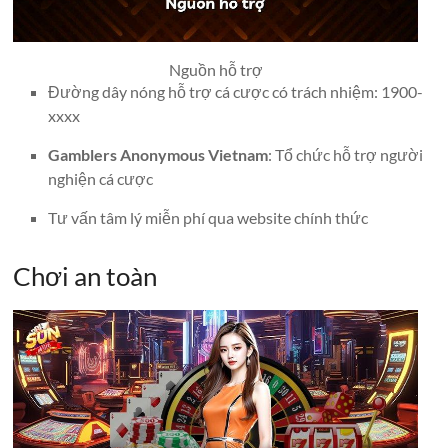
Nguồn hỗ trợ
Đường dây nóng hỗ trợ cá cược có trách nhiệm: 1900-
xxxx
Gamblers Anonymous Vietnam
: Tổ chức hỗ trợ người
nghiện cá cược
Tư vấn tâm lý miễn phí qua website chính thức
Chơi an toàn