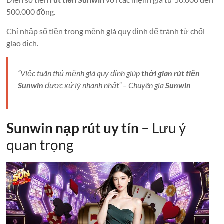
500.000 đồng.
Chỉ nhập số tiền trong mệnh giá quy định để tránh từ chối
giao dịch.
“Việc tuân thủ mệnh giá quy định giúp
thời gian rút tiền
Sunwin
được xử lý nhanh nhất” – Chuyên gia
Sunwin
Sunwin nạp rút uy tín
– Lưu ý
quan trọng