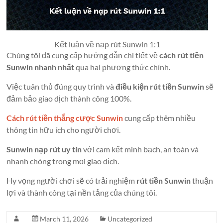
Kết luận về nạp rút Sunwin 1:1
Chúng tôi đã cung cấp hướng dẫn chi tiết về
cách rút tiền
Sunwin nhanh nhất
qua hai phương thức chính.
Việc tuân thủ đúng quy trình và
điều kiện rút tiền Sunwin
sẽ
đảm bảo giao dịch thành công 100%.
Cách rút tiền thắng cược Sunwin
cung cấp thêm nhiều
thông tin hữu ích cho người chơi.
Sunwin nạp rút uy tín
với cam kết minh bạch, an toàn và
nhanh chóng trong mọi giao dịch.
Hy vọng người chơi sẽ có trải nghiệm
rút tiền Sunwin
thuận
lợi và thành công tại nền tảng của chúng tôi.
March 11, 2026
Uncategorized