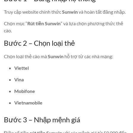
Truy cập website chính thức
Sunwin
và hoàn tất đăng nhập.
Chọn mục “
Rút tiền Sunwin
” và lựa chọn phương thức thẻ
cào.
Bước 2 – Chọn loại thẻ
Chọn loại thẻ cào mà
Sunwin
hỗ trợ từ các nhà mạng:
Viettel
Vina
Mobifone
Vietnamobile
Bước 3 – Nhập mệnh giá
Điền số tiền
rút tiền Sunwin
với các mệnh giá từ 50.000 đến