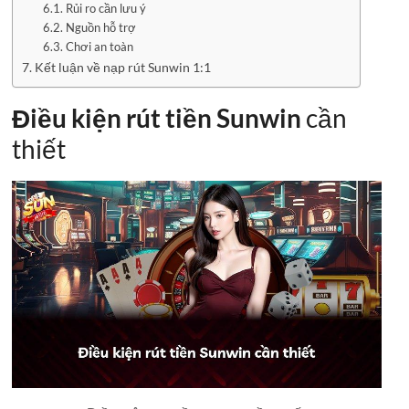
Rủi ro cần lưu ý
Nguồn hỗ trợ
Chơi an toàn
Kết luận về nạp rút Sunwin 1:1
Điều kiện rút tiền Sunwin
cần
thiết