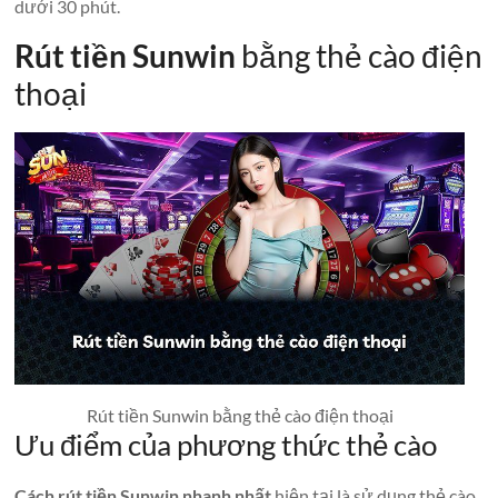
dưới 30 phút.
Rút tiền Sunwin
bằng thẻ cào điện
thoại
Rút tiền Sunwin bằng thẻ cào điện thoại
Ưu điểm của phương thức thẻ cào
Cách rút tiền Sunwin nhanh nhất
hiện tại là sử dụng thẻ cào