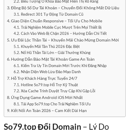
Biểu Tượng Ổ Khóa Bảo Mật Hiển Thị Rõ Ràng
Đồng Bộ Số Dư Tài Khoản – Chuyển Đổi Không Mất Dữ Liệu
Redirect 301 Tự Động Từ Domain Cũ
Giao Diện Chuẩn Responsive – Tối Ưu Cho Mobile
Trải Nghiệm Mobile Cực Mượt Trên Mọi Thiết Bị
Cách Vào Web Bị Chặn 2026 – Hướng Dẫn Chi Tiết
Ưu Đãi Lộc Thần Tài – Khuyến Mãi Chào Mừng Domain Mới
Khuyến Mãi Tân Thủ 2026 Đặc Biệt
Nổ Hũ Thần Tài Lớn – Giải Thưởng Khủng
Hướng Dẫn Bảo Mật Tài Khoản Game An Toàn
Kiểm Tra Uy Tín Domain Mới Trước Khi Đăng Nhập
Nhận Diện Web Lừa Đảo Mạo Danh
Hỗ Trợ Khách Hàng Trực Tuyến 24/7
Hotline So79.top Hỗ Trợ Kỹ Thuật
Xóa Cache Trình Duyệt Truy Cập Khi Gặp Lỗi
Ứng Dụng Game Android iOS Mới Nhất
Tải App So79.top Cho Trải Nghiệm Tối Ưu
Kết Nối An Toàn 2026 – Cam Kết Dài Hạn
So79.top Đổi Domain
– Lý Do