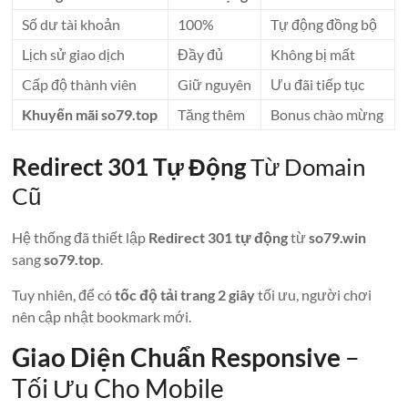
Số dư tài khoản
100%
Tự động đồng bộ
Lịch sử giao dịch
Đầy đủ
Không bị mất
Cấp độ thành viên
Giữ nguyên
Ưu đãi tiếp tục
Khuyến mãi so79.top
Tăng thêm
Bonus chào mừng
Redirect 301 Tự Động
Từ Domain
Cũ
Hệ thống đã thiết lập
Redirect 301 tự động
từ
so79.win
sang
so79.top
.
Tuy nhiên, để có
tốc độ tải trang 2 giây
tối ưu, người chơi
nên cập nhật bookmark mới.
Giao Diện Chuẩn Responsive
–
Tối Ưu Cho Mobile