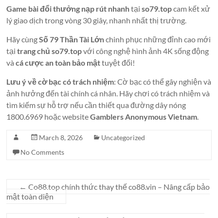
Game bài đổi thưởng nạp rút nhanh
tại
so79.top
cam kết xử
lý giao dịch trong vòng 30 giây, nhanh nhất thị trường.
Hãy cùng
Số 79 Thần Tài Lớn
chinh phục những đỉnh cao mới
tại
trang chủ so79.top
với công nghệ hình ảnh 4K sống động
và
cá cược an toàn bảo mật
tuyệt đối!
Lưu ý về cờ bạc có trách nhiệm
: Cờ bạc có thể gây nghiện và
ảnh hưởng đến tài chính cá nhân. Hãy chơi có trách nhiệm và
tìm kiếm sự hỗ trợ nếu cần thiết qua đường dây nóng
1800.6969 hoặc website
Gamblers Anonymous Vietnam
.
March 8, 2026
Uncategorized
No Comments
←
Co88.top chính thức thay thế co88.vin – Nâng cấp bảo
mật toàn diện