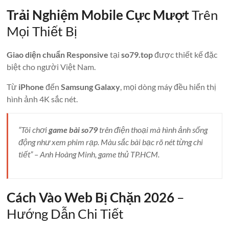
Trải Nghiệm Mobile Cực Mượt
Trên
Mọi Thiết Bị
Giao diện chuẩn Responsive
tại
so79.top
được thiết kế đặc
biệt cho người Việt Nam.
Từ
iPhone
đến
Samsung Galaxy
, mọi dòng máy đều hiển thị
hình ảnh 4K sắc nét.
“Tôi chơi
game bài so79
trên điện thoại mà hình ảnh sống
động như xem phim rạp. Màu sắc bài bạc rõ nét từng chi
tiết” – Anh Hoàng Minh, game thủ TP.HCM.
Cách Vào Web Bị Chặn 2026
–
Hướng Dẫn Chi Tiết