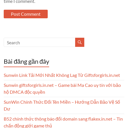
time I comment.
Bài đăng gần đây
Sunwin Link Tải Mới Nhất Không Lag Từ Giftsforgirls.in.net
Sunwin giftsforgirls.in.net – Game bài Ma Cao uy tín với bảo
hộ DMCA độc quyền
SunWin Chính Thức Đổi Tên Miền – Hướng Dẫn Bảo Vệ Số
Dư
B52 chính thức thông báo đổi domain sang flakex.in.net – Tin
chấn động giới game thủ