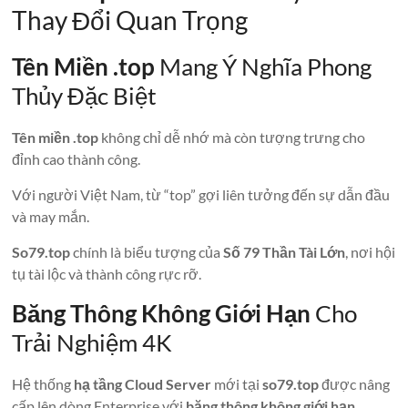
Thay Đổi Quan Trọng
Tên Miền .top
Mang Ý Nghĩa Phong
Thủy Đặc Biệt
Tên miền .top
không chỉ dễ nhớ mà còn tượng trưng cho
đỉnh cao thành công.
Với người Việt Nam, từ “top” gợi liên tưởng đến sự dẫn đầu
và may mắn.
So79.top
chính là biểu tượng của
Số 79 Thần Tài Lớn
, nơi hội
tụ tài lộc và thành công rực rỡ.
Băng Thông Không Giới Hạn
Cho
Trải Nghiệm 4K
Hệ thống
hạ tầng Cloud Server
mới tại
so79.top
được nâng
cấp lên dòng Enterprise với
băng thông không giới hạn
.