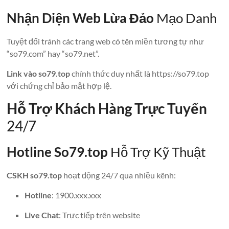
Nhận Diện Web Lừa Đảo
Mạo Danh
Tuyệt đối tránh các trang web có tên miền tương tự như
“so79.com” hay “so79.net”.
Link vào so79.top
chính thức duy nhất là https://so79.top
với chứng chỉ bảo mật hợp lệ.
Hỗ Trợ Khách Hàng Trực Tuyến
24/7
Hotline So79.top
Hỗ Trợ Kỹ Thuật
CSKH so79.top
hoạt động 24/7 qua nhiều kênh:
Hotline
: 1900.xxx.xxx
Live Chat
: Trực tiếp trên website