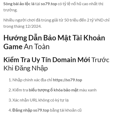
Sòng bài ảo lộc lá
tại
so79.top
có tỷ lệ nổ hũ cao nhất thị
trường.
Nhiều người chơi đã trúng giải từ 50 triệu đến 2 tỷ VND chỉ
trong tháng 12/2024.
Hướng Dẫn Bảo Mật Tài Khoản
Game
An Toàn
Kiểm Tra Uy Tín Domain Mới
Trước
Khi Đăng Nhập
Nhập chính xác địa chỉ
https://so79.top
Kiểm tra
biểu tượng ổ khóa bảo mật
màu xanh
Xác nhận URL không có ký tự lạ
Đăng nhập so79.top
bằng tài khoản cũ