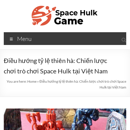
Skip
to
content
Space
Menu
Hulk
Game
Điều hướng tỷ lệ thiên hà: Chiến lược
Khám
chơi trò chơi Space Hulk tại Việt Nam
phá
độ
You are here:
Home
»
Điều hướng tỷ lệ thiên hà: Chiến lược chơi trò chơi Space
Hulk tại Việt Nam
sâu
của
không
gian
và
đặt