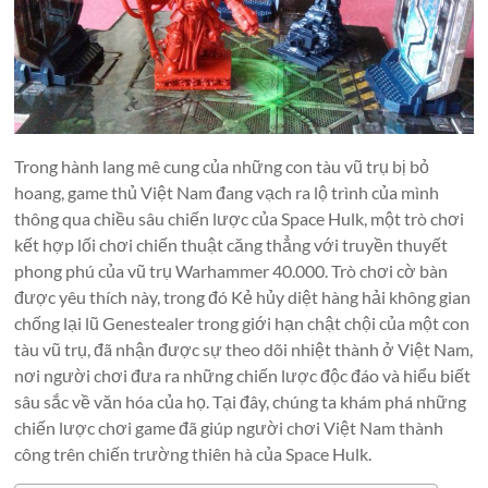
cược
vào
các
trận
chiến
thiên
hà
Trong hành lang mê cung của những con tàu vũ trụ bị bỏ
hoang, game thủ Việt Nam đang vạch ra lộ trình của mình
thông qua chiều sâu chiến lược của Space Hulk, một trò chơi
kết hợp lối chơi chiến thuật căng thẳng với truyền thuyết
phong phú của vũ trụ Warhammer 40.000. Trò chơi cờ bàn
được yêu thích này, trong đó Kẻ hủy diệt hàng hải không gian
chống lại lũ Genestealer trong giới hạn chật chội của một con
tàu vũ trụ, đã nhận được sự theo dõi nhiệt thành ở Việt Nam,
nơi người chơi đưa ra những chiến lược độc đáo và hiểu biết
sâu sắc về văn hóa của họ. Tại đây, chúng ta khám phá những
chiến lược chơi game đã giúp người chơi Việt Nam thành
công trên chiến trường thiên hà của Space Hulk.